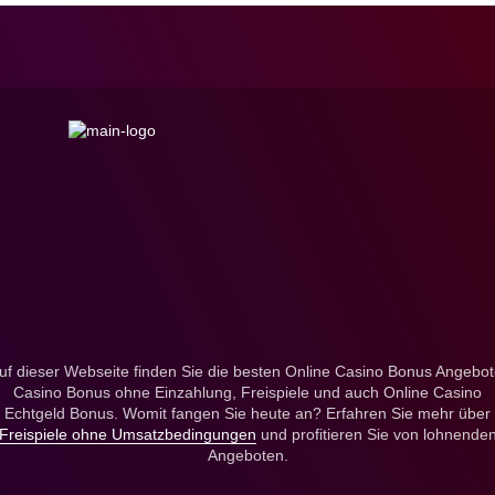
uf dieser Webseite finden Sie die besten Online Casino Bonus Angebot
Casino Bonus ohne Einzahlung, Freispiele und auch Online Casino
Echtgeld Bonus. Womit fangen Sie heute an? Erfahren Sie mehr über
Freispiele ohne Umsatzbedingungen
und profitieren Sie von lohnende
Angeboten.