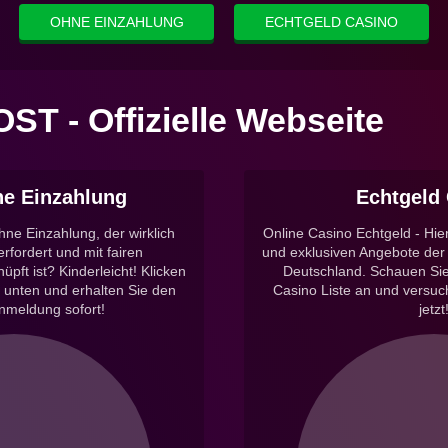
OHNE EINZAHLUNG
ECHTGELD CASINO
T - Offizielle Webseite
e Einzahlung
Echtgeld
ne Einzahlung, der wirklich
Online Casino Echtgeld - Hier
rfordert und mit fairen
und exklusiven Angebote der 
ft ist? Kinderleicht! Klicken
Deutschland. Schauen Sie
e unten und erhalten Sie den
Casino Liste an und versuc
nmeldung sofort!
jetzt