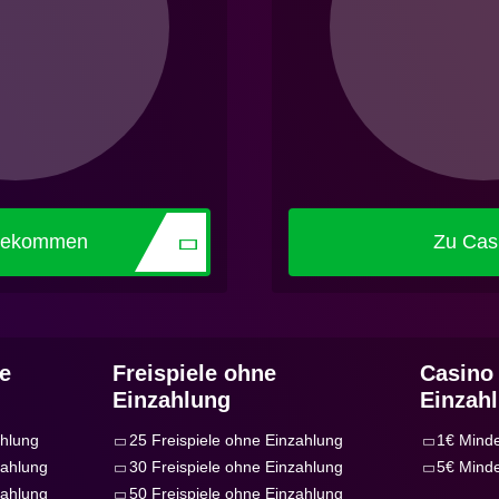
bekommen
Zu Cas
e
Freispiele ohne
Casino
Einzahlung
Einzah
ahlung
25 Freispiele ohne Einzahlung
1€ Minde
zahlung
30 Freispiele ohne Einzahlung
5€ Minde
zahlung
50 Freispiele ohne Einzahlung