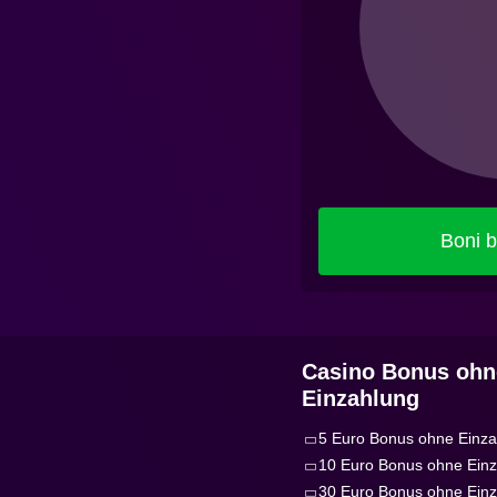
Boni 
Casino Bonus ohn
Einzahlung
5 Euro Bonus ohne Einz
10 Euro Bonus ohne Ein
30 Euro Bonus ohne Ein