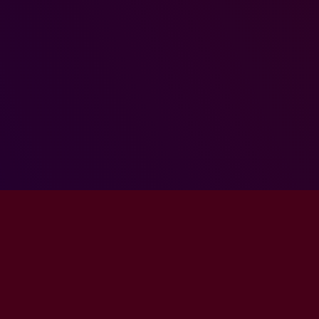
CasinoBOOST - Offizielle
Webseite