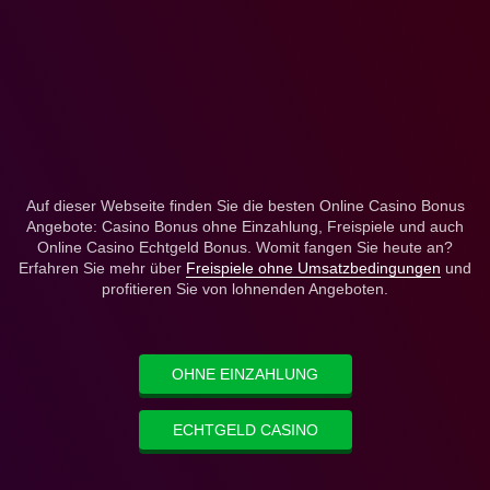
Auf dieser Webseite finden Sie die besten Online Casino Bonus
Angebote: Casino Bonus ohne Einzahlung, Freispiele und auch
Online Casino Echtgeld Bonus. Womit fangen Sie heute an?
Erfahren Sie mehr über
Freispiele ohne Umsatzbedingungen
und
profitieren Sie von lohnenden Angeboten.
OHNE EINZAHLUNG
ECHTGELD CASINO