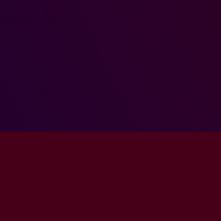
CasinoBOOST - Offizielle
Webseite