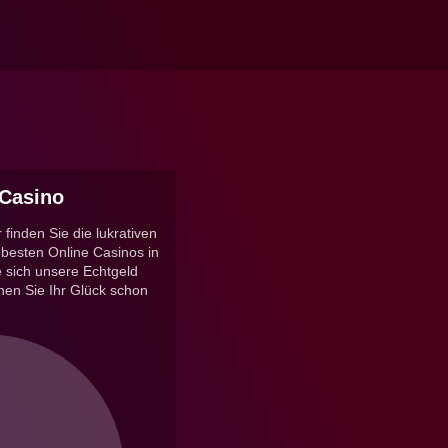
 Casino
 finden Sie die lukrativen
besten Online Casinos in
 sich unsere Echtgeld
hen Sie Ihr Glück schon
!