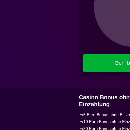
Boni 
Casino Bonus ohn
Einzahlung
5 Euro Bonus ohne Einz
10 Euro Bonus ohne Ein
30 Euro Bonus ohne Ein