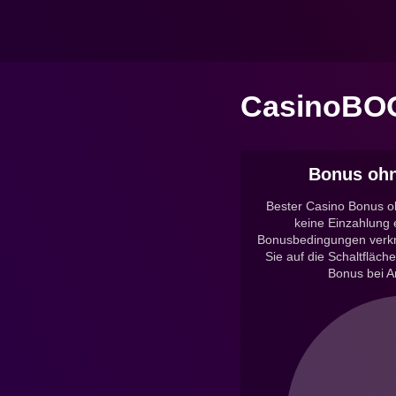
CasinoBOOS
Bonus ohn
Bester Casino Bonus oh
keine Einzahlung e
Bonusbedingungen verknüp
Sie auf die Schaltfläch
Bonus bei A