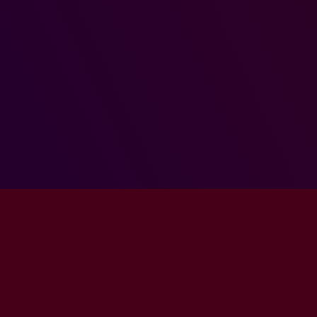
CasinoBOOST - Offizielle
Webseite