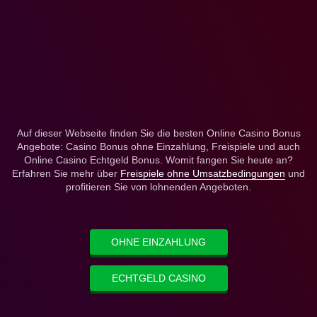
Auf dieser Webseite finden Sie die besten Online Casino Bonus
Angebote: Casino Bonus ohne Einzahlung, Freispiele und auch
Online Casino Echtgeld Bonus. Womit fangen Sie heute an?
Erfahren Sie mehr über
Freispiele ohne Umsatzbedingungen
und
profitieren Sie von lohnenden Angeboten.
OHNE EINZAHLUNG
ECHTGELD CASINO