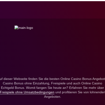
uf dieser Webseite finden Sie die besten Online Casino Bonus Angebot
Casino Bonus ohne Einzahlung, Freispiele und auch Online Casino
Echtgeld Bonus. Womit fangen Sie heute an? Erfahren Sie mehr über
Freispiele ohne Umsatzbedingungen
und profitieren Sie von lohnende
Angeboten.