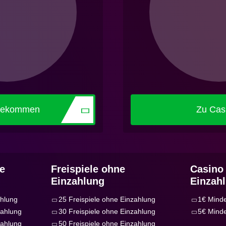
bekommen
Zu Cas
e
Freispiele ohne
Casino
Einzahlung
Einzah
ahlung
25 Freispiele ohne Einzahlung
1€ Minde
zahlung
30 Freispiele ohne Einzahlung
5€ Minde
zahlung
50 Freispiele ohne Einzahlung