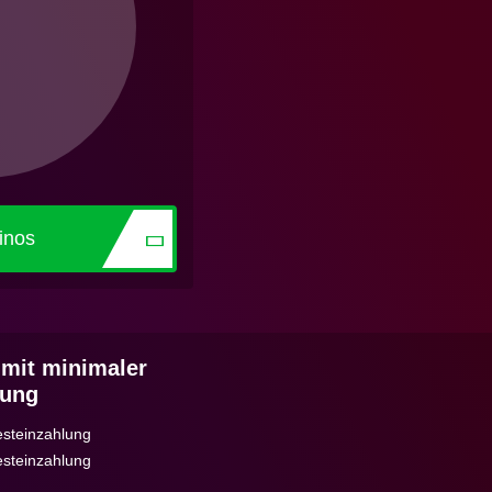
inos
 mit minimaler
lung
steinzahlung
steinzahlung