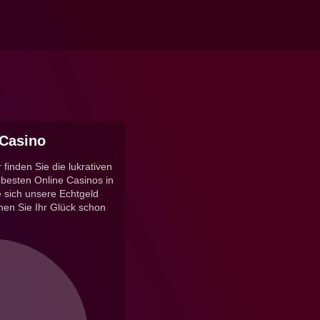
 Casino
 finden Sie die lukrativen
besten Online Casinos in
 sich unsere Echtgeld
hen Sie Ihr Glück schon
!