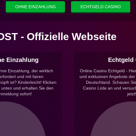
OHNE EINZAHLUNG
ECHTGELD CASINO
T - Offizielle Webseite
e Einzahlung
Echtgeld
ne Einzahlung, der wirklich
Online Casino Echtgeld - Hier
rfordert und mit fairen
und exklusiven Angebote der 
ft ist? Kinderleicht! Klicken
Deutschland. Schauen Sie
e unten und erhalten Sie den
Casino Liste an und versuc
nmeldung sofort!
jetzt