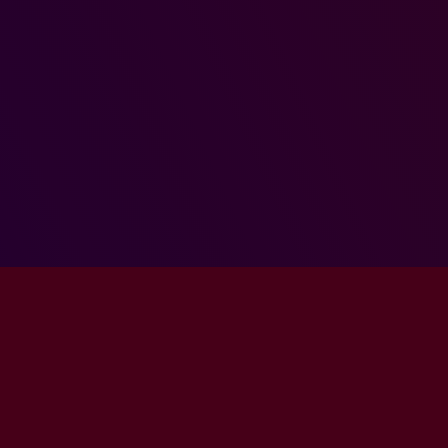
CasinoBOOST - Offizielle
Webseite