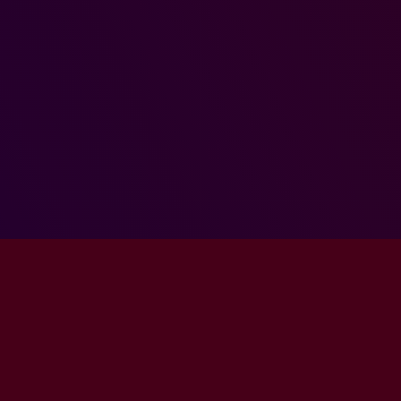
CasinoBOOST - Offizielle
Webseite