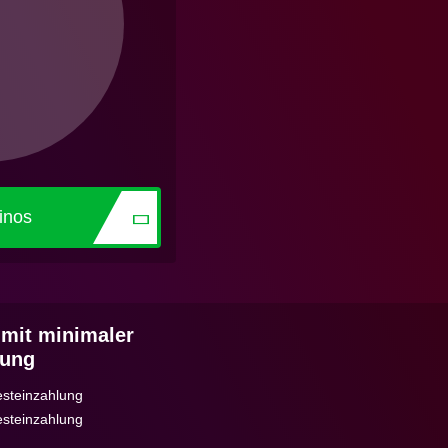
inos
 mit minimaler
lung
steinzahlung
steinzahlung