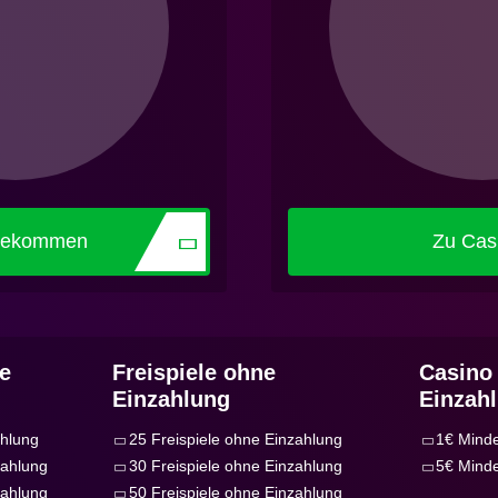
bekommen
Zu Cas
e
Freispiele ohne
Casino
Einzahlung
Einzah
ahlung
25 Freispiele ohne Einzahlung
1€ Minde
zahlung
30 Freispiele ohne Einzahlung
5€ Minde
zahlung
50 Freispiele ohne Einzahlung