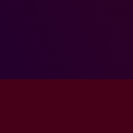
CasinoBOOST - Offizielle
Webseite