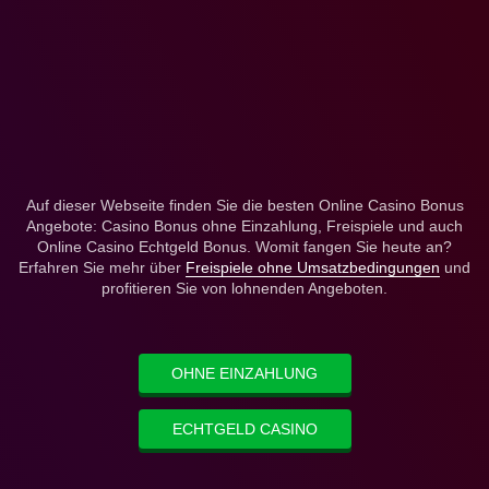
Auf dieser Webseite finden Sie die besten Online Casino Bonus
Angebote: Casino Bonus ohne Einzahlung, Freispiele und auch
Online Casino Echtgeld Bonus. Womit fangen Sie heute an?
Erfahren Sie mehr über
Freispiele ohne Umsatzbedingungen
und
profitieren Sie von lohnenden Angeboten.
OHNE EINZAHLUNG
ECHTGELD CASINO