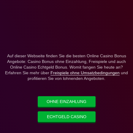
Auf dieser Webseite finden Sie die besten Online Casino Bonus
Angebote: Casino Bonus ohne Einzahlung, Freispiele und auch
Online Casino Echtgeld Bonus. Womit fangen Sie heute an?
Erfahren Sie mehr über
Freispiele ohne Umsatzbedingungen
und
profitieren Sie von lohnenden Angeboten.
OHNE EINZAHLUNG
ECHTGELD CASINO