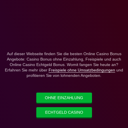
Auf dieser Webseite finden Sie die besten Online Casino Bonus
Angebote: Casino Bonus ohne Einzahlung, Freispiele und auch
Online Casino Echtgeld Bonus. Womit fangen Sie heute an?
Erfahren Sie mehr über
Freispiele ohne Umsatzbedingungen
und
profitieren Sie von lohnenden Angeboten.
OHNE EINZAHLUNG
ECHTGELD CASINO