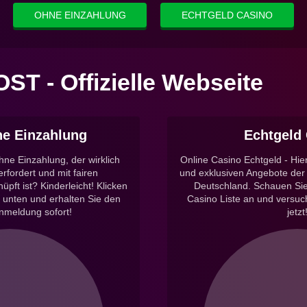
OHNE EINZAHLUNG
ECHTGELD CASINO
T - Offizielle Webseite
e Einzahlung
Echtgeld
ne Einzahlung, der wirklich
Online Casino Echtgeld - Hier
rfordert und mit fairen
und exklusiven Angebote der 
ft ist? Kinderleicht! Klicken
Deutschland. Schauen Sie
e unten und erhalten Sie den
Casino Liste an und versuc
nmeldung sofort!
jetzt