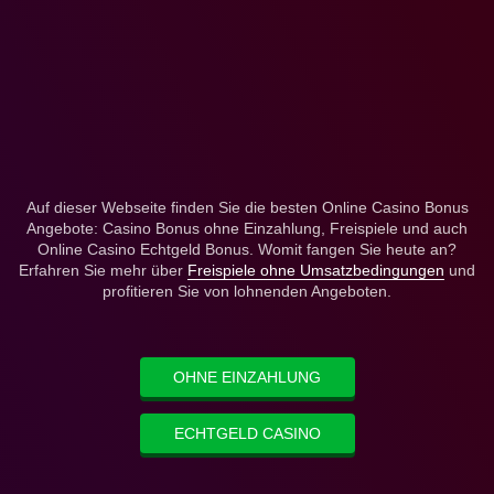
Auf dieser Webseite finden Sie die besten Online Casino Bonus
Angebote: Casino Bonus ohne Einzahlung, Freispiele und auch
Online Casino Echtgeld Bonus. Womit fangen Sie heute an?
Erfahren Sie mehr über
Freispiele ohne Umsatzbedingungen
und
profitieren Sie von lohnenden Angeboten.
OHNE EINZAHLUNG
ECHTGELD CASINO