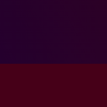
CasinoBOOST - Offizielle
Webseite