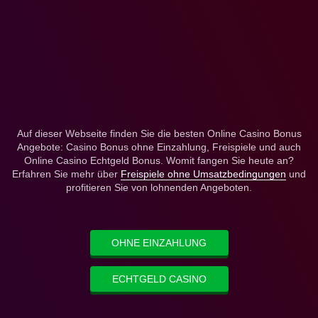
Auf dieser Webseite finden Sie die besten Online Casino Bonus
Angebote: Casino Bonus ohne Einzahlung, Freispiele und auch
Online Casino Echtgeld Bonus. Womit fangen Sie heute an?
Erfahren Sie mehr über
Freispiele ohne Umsatzbedingungen
und
profitieren Sie von lohnenden Angeboten.
OHNE EINZAHLUNG
ECHTGELD CASINO