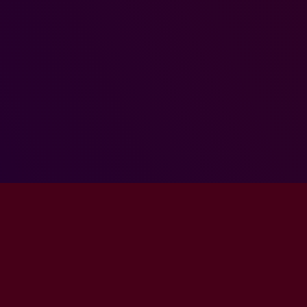
CasinoBOOST - Offizielle
Webseite