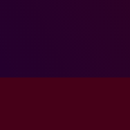
CasinoBOOST - Offizielle
Webseite