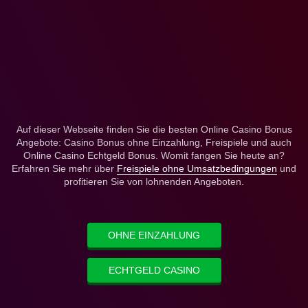
Auf dieser Webseite finden Sie die besten Online Casino Bonus
Angebote: Casino Bonus ohne Einzahlung, Freispiele und auch
Online Casino Echtgeld Bonus. Womit fangen Sie heute an?
Erfahren Sie mehr über
Freispiele ohne Umsatzbedingungen
und
profitieren Sie von lohnenden Angeboten.
OHNE EINZAHLUNG
ECHTGELD CASINO