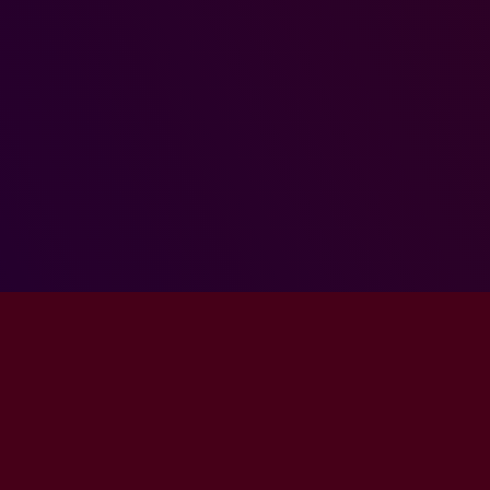
CasinoBOOST - Offizielle
Webseite