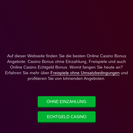
Auf dieser Webseite finden Sie die besten Online Casino Bonus
Angebote: Casino Bonus ohne Einzahlung, Freispiele und auch
Online Casino Echtgeld Bonus. Womit fangen Sie heute an?
Erfahren Sie mehr über
Freispiele ohne Umsatzbedingungen
und
profitieren Sie von lohnenden Angeboten.
OHNE EINZAHLUNG
ECHTGELD CASINO