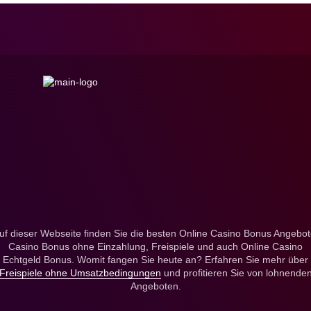
uf dieser Webseite finden Sie die besten Online Casino Bonus Angebot
Casino Bonus ohne Einzahlung, Freispiele und auch Online Casino
Echtgeld Bonus. Womit fangen Sie heute an? Erfahren Sie mehr über
Freispiele ohne Umsatzbedingungen
und profitieren Sie von lohnende
Angeboten.