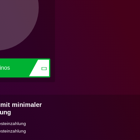
inos
 mit minimaler
lung
steinzahlung
steinzahlung