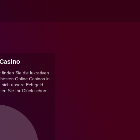
 Casino
 finden Sie die lukrativen
besten Online Casinos in
 sich unsere Echtgeld
hen Sie Ihr Glück schon
!