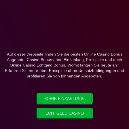
Auf dieser Webseite finden Sie die besten Online Casino Bonus
Angebote: Casino Bonus ohne Einzahlung, Freispiele und auch
Online Casino Echtgeld Bonus. Womit fangen Sie heute an?
Erfahren Sie mehr über
Freispiele ohne Umsatzbedingungen
und
profitieren Sie von lohnenden Angeboten.
OHNE EINZAHLUNG
ECHTGELD CASINO