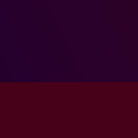
CasinoBOOST - Offizielle
Webseite