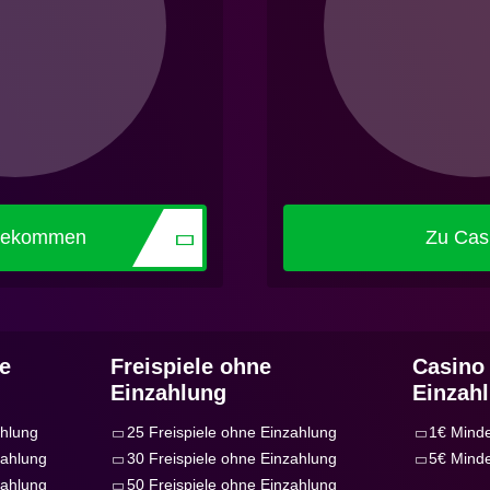
bekommen
Zu Cas
e
Freispiele ohne
Casino
Einzahlung
Einzah
ahlung
25 Freispiele ohne Einzahlung
1€ Minde
zahlung
30 Freispiele ohne Einzahlung
5€ Minde
zahlung
50 Freispiele ohne Einzahlung