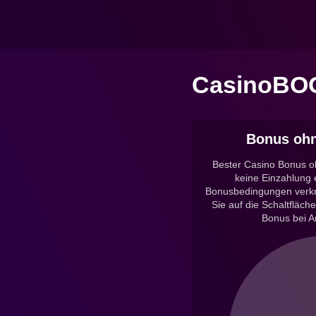
CasinoBOOS
Bonus ohn
Bester Casino Bonus oh
keine Einzahlung e
Bonusbedingungen verknüp
Sie auf die Schaltfläch
Bonus bei A