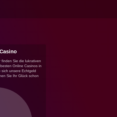
 Casino
 finden Sie die lukrativen
besten Online Casinos in
 sich unsere Echtgeld
hen Sie Ihr Glück schon
!