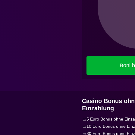
Boni 
Casino Bonus ohn
Einzahlung
5 Euro Bonus ohne Einz
10 Euro Bonus ohne Ein
30 Euro Bonus ohne Ein