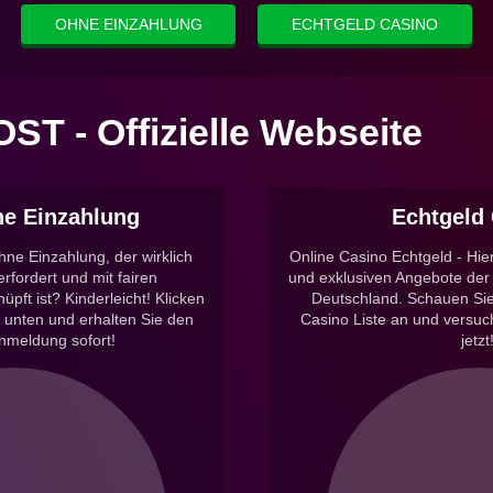
OHNE EINZAHLUNG
ECHTGELD CASINO
T - Offizielle Webseite
e Einzahlung
Echtgeld
ne Einzahlung, der wirklich
Online Casino Echtgeld - Hier
rfordert und mit fairen
und exklusiven Angebote der 
ft ist? Kinderleicht! Klicken
Deutschland. Schauen Sie
e unten und erhalten Sie den
Casino Liste an und versuc
nmeldung sofort!
jetzt