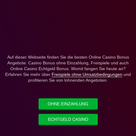
Auf dieser Webseite finden Sie die besten Online Casino Bonus
Angebote: Casino Bonus ohne Einzahlung, Freispiele und auch
Online Casino Echtgeld Bonus. Womit fangen Sie heute an?
Erfahren Sie mehr über
Freispiele ohne Umsatzbedingungen
und
profitieren Sie von lohnenden Angeboten.
OHNE EINZAHLUNG
ECHTGELD CASINO