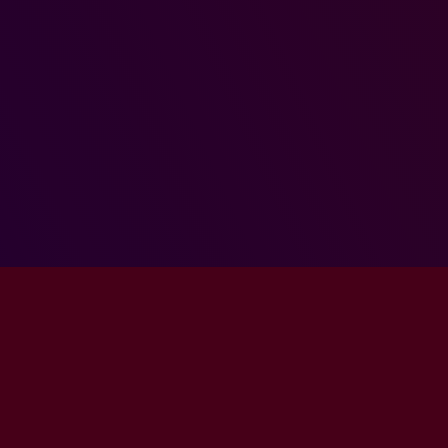
CasinoBOOST - Offizielle
Webseite