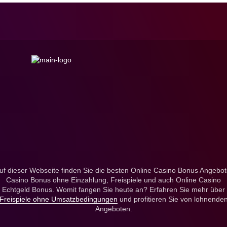
uf dieser Webseite finden Sie die besten Online Casino Bonus Angebot
Casino Bonus ohne Einzahlung, Freispiele und auch Online Casino
Echtgeld Bonus. Womit fangen Sie heute an? Erfahren Sie mehr über
Freispiele ohne Umsatzbedingungen
und profitieren Sie von lohnende
Angeboten.