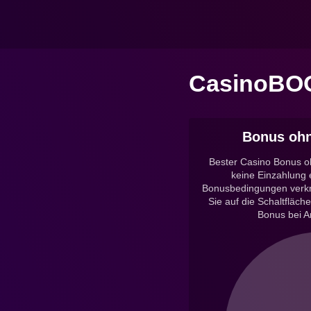
CasinoBOOS
Bonus ohn
Bester Casino Bonus oh
keine Einzahlung e
Bonusbedingungen verknüp
Sie auf die Schaltfläch
Bonus bei A