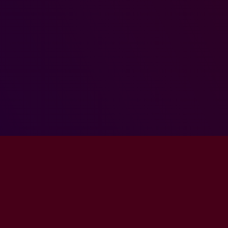
CasinoBOOST - Offizielle
Webseite