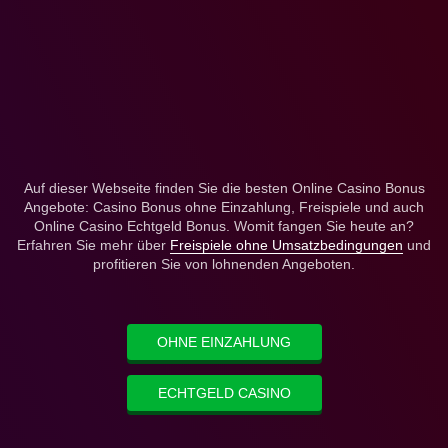
Auf dieser Webseite finden Sie die besten Online Casino Bonus
Angebote: Casino Bonus ohne Einzahlung, Freispiele und auch
Online Casino Echtgeld Bonus. Womit fangen Sie heute an?
Erfahren Sie mehr über
Freispiele ohne Umsatzbedingungen
und
profitieren Sie von lohnenden Angeboten.
OHNE EINZAHLUNG
ECHTGELD CASINO