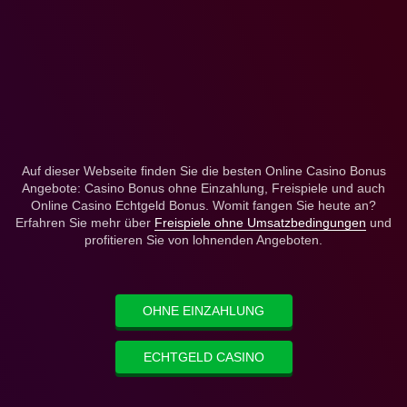
Auf dieser Webseite finden Sie die besten Online Casino Bonus
Angebote: Casino Bonus ohne Einzahlung, Freispiele und auch
Online Casino Echtgeld Bonus. Womit fangen Sie heute an?
Erfahren Sie mehr über
Freispiele ohne Umsatzbedingungen
und
profitieren Sie von lohnenden Angeboten.
OHNE EINZAHLUNG
ECHTGELD CASINO