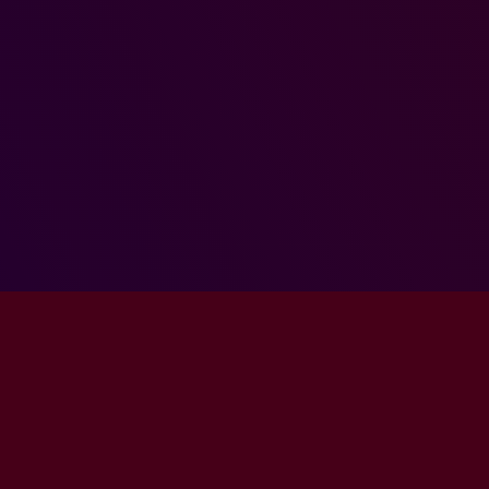
CasinoBOOST - Offizielle
Webseite