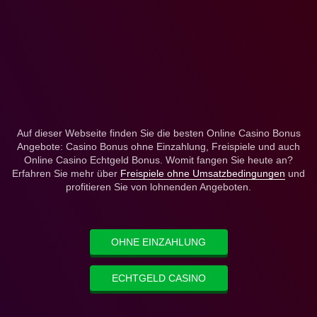
Auf dieser Webseite finden Sie die besten Online Casino Bonus
Angebote: Casino Bonus ohne Einzahlung, Freispiele und auch
Online Casino Echtgeld Bonus. Womit fangen Sie heute an?
Erfahren Sie mehr über
Freispiele ohne Umsatzbedingungen
und
profitieren Sie von lohnenden Angeboten.
OHNE EINZAHLUNG
ECHTGELD CASINO