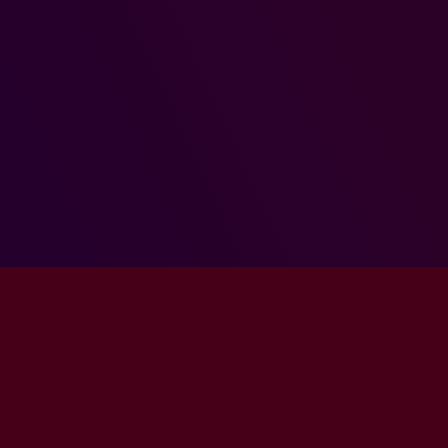
CasinoBOOST - Offizielle
Webseite