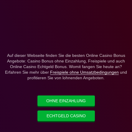
Auf dieser Webseite finden Sie die besten Online Casino Bonus
Angebote: Casino Bonus ohne Einzahlung, Freispiele und auch
Online Casino Echtgeld Bonus. Womit fangen Sie heute an?
Erfahren Sie mehr über
Freispiele ohne Umsatzbedingungen
und
profitieren Sie von lohnenden Angeboten.
OHNE EINZAHLUNG
ECHTGELD CASINO