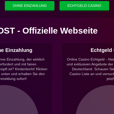
OHNE EINZAHLUNG
ECHTGELD CASINO
T - Offizielle Webseite
e Einzahlung
Echtgeld
ne Einzahlung, der wirklich
Online Casino Echtgeld - Hier
rfordert und mit fairen
und exklusiven Angebote der 
ft ist? Kinderleicht! Klicken
Deutschland. Schauen Sie
e unten und erhalten Sie den
Casino Liste an und versuc
nmeldung sofort!
jetzt