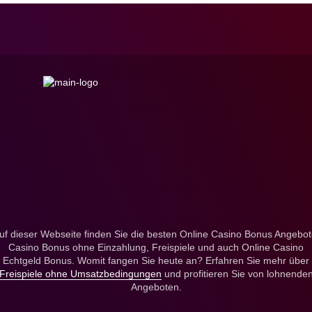
uf dieser Webseite finden Sie die besten Online Casino Bonus Angebot
Casino Bonus ohne Einzahlung, Freispiele und auch Online Casino
Echtgeld Bonus. Womit fangen Sie heute an? Erfahren Sie mehr über
Freispiele ohne Umsatzbedingungen
und profitieren Sie von lohnende
Angeboten.