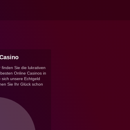
 Casino
 finden Sie die lukrativen
besten Online Casinos in
 sich unsere Echtgeld
hen Sie Ihr Glück schon
!