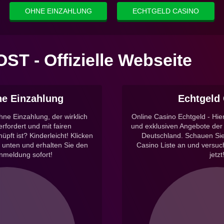
OHNE EINZAHLUNG
ECHTGELD CASINO
T - Offizielle Webseite
e Einzahlung
Echtgeld
ne Einzahlung, der wirklich
Online Casino Echtgeld - Hier
rfordert und mit fairen
und exklusiven Angebote der 
ft ist? Kinderleicht! Klicken
Deutschland. Schauen Sie
e unten und erhalten Sie den
Casino Liste an und versuc
nmeldung sofort!
jetzt