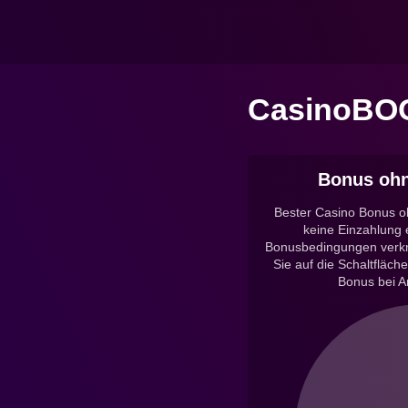
CasinoBOOS
Bonus ohn
Bester Casino Bonus oh
keine Einzahlung e
Bonusbedingungen verknüp
Sie auf die Schaltfläch
Bonus bei A