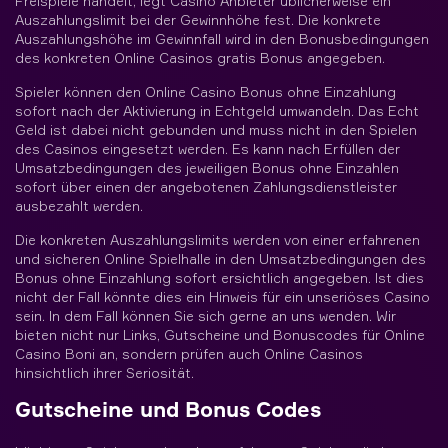
Freispiele handelt, legt Casino Anbieter üblicherweise ein
Auszahlungslimit bei der Gewinnhöhe fest. Die konkrete
Auszahlungshöhe im Gewinnfall wird in den Bonusbedingungen
des konkreten Online Casinos gratis Bonus angegeben.
Spieler können den Online Casino Bonus ohne Einzahlung
sofort nach der Aktivierung in Echtgeld umwandeln. Das Echt
Geld ist dabei nicht gebunden und muss nicht in den Spielen
des Casinos eingesetzt werden. Es kann nach Erfüllen der
Umsatzbedingungen des jeweiligen Bonus ohne Einzahlen
sofort über einen der angebotenen Zahlungsdienstleister
ausbezahlt werden.
Die konkreten Auszahlungslimits werden von einer erfahrenen
und sicheren Online Spielhalle in den Umsatzbedingungen des
Bonus ohne Einzahlung sofort ersichtlich angegeben. Ist dies
nicht der Fall könnte dies ein Hinweis für ein unseriöses Casino
sein. In dem Fall können Sie sich gerne an uns wenden. Wir
bieten nicht nur Links, Gutscheine und Bonuscodes für Online
Casino Boni an, sondern prüfen auch Online Casinos
hinsichtlich ihrer Seriosität.
Gutscheine und Bonus Codes