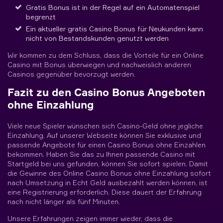
Gratis Bonus ist in der Regel auf ein Automatenspiel
begrenzt
Ein aktueller gratis Casino Bonus für Neukunden kann
nicht von Bestandskunden genutzt werden
Wir kommen zu dem Schluss, dass die Vorteile für ein Online
Casino mit Bonus überwiegen und nachweislich anderen
Casinos gegenüber bevorzugt werden.
Fazit zu den Casino Bonus Angeboten
ohne Einzahlung
Viele neue Spieler wünschen sich Casino-Geld ohne jegliche
Einzahlung. Auf unserer Webseite können Sie exklusive und
passende Angebote für einen Casino Bonus ohne Einzahlen
bekommen. Haben Sie das zu Ihnen passende Casino mit
Startgeld bei uns gefunden, können Sie sofort spielen. Damit
die Gewinne des Online Casino Bonus ohne Einzahlung sofort
nach Umsetzung in Echt Geld ausbezahlt werden können, ist
eine Registrierung erforderlich. Diese dauert der Erfahrung
nach nicht länger als fünf Minuten.
Unsere Erfahrungen zeigen immer wieder, dass die