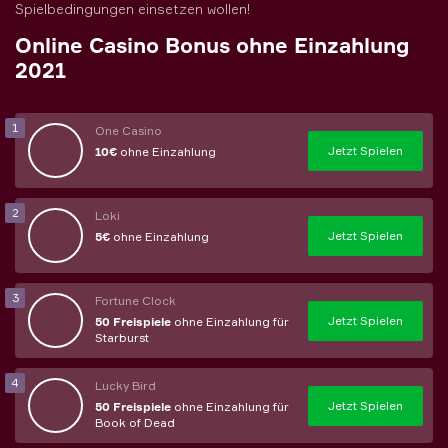
Spielbedingungen einsetzen wollen!
Online Casino Bonus ohne Einzahlung
2021
1
One Casino
Jetzt Spielen
10€
ohne Einzahlung
2
Loki
Jetzt Spielen
5€
ohne Einzahlung
3
Fortune Clock
Jetzt Spielen
50 Freispiele
ohne Einzahlung für
Starburst
4
Lucky Bird
Jetzt Spielen
50 Freispiele
ohne Einzahlung für
Book of Dead