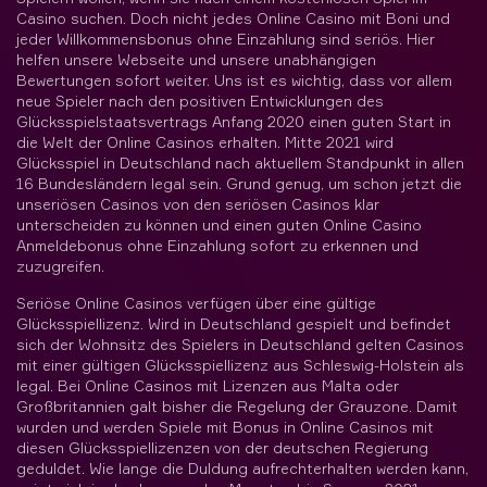
Casino suchen. Doch nicht jedes Online Casino mit Boni und
jeder Willkommensbonus ohne Einzahlung sind seriös. Hier
helfen unsere Webseite und unsere unabhängigen
Bewertungen sofort weiter. Uns ist es wichtig, dass vor allem
neue Spieler nach den positiven Entwicklungen des
Glücksspielstaatsvertrags Anfang 2020 einen guten Start in
die Welt der Online Casinos erhalten. Mitte 2021 wird
Glücksspiel in Deutschland nach aktuellem Standpunkt in allen
16 Bundesländern legal sein. Grund genug, um schon jetzt die
unseriösen Casinos von den seriösen Casinos klar
unterscheiden zu können und einen guten Online Casino
Anmeldebonus ohne Einzahlung sofort zu erkennen und
zuzugreifen.
Seriöse Online Casinos verfügen über eine gültige
Glücksspiellizenz. Wird in Deutschland gespielt und befindet
sich der Wohnsitz des Spielers in Deutschland gelten Casinos
mit einer gültigen Glücksspiellizenz aus Schleswig-Holstein als
legal. Bei Online Casinos mit Lizenzen aus Malta oder
Großbritannien galt bisher die Regelung der Grauzone. Damit
wurden und werden Spiele mit Bonus in Online Casinos mit
diesen Glücksspiellizenzen von der deutschen Regierung
geduldet. Wie lange die Duldung aufrechterhalten werden kann,