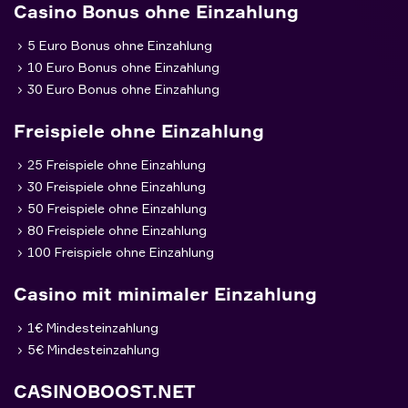
Casino Bonus ohne Einzahlung
5 Euro Bonus ohne Einzahlung
10 Euro Bonus ohne Einzahlung
30 Euro Bonus ohne Einzahlung
Freispiele ohne Einzahlung
25 Freispiele ohne Einzahlung
30 Freispiele ohne Einzahlung
50 Freispiele ohne Einzahlung
80 Freispiele ohne Einzahlung
100 Freispiele ohne Einzahlung
Casino mit minimaler Einzahlung
1€ Mindesteinzahlung
5€ Mindesteinzahlung
CASINOBOOST.NET