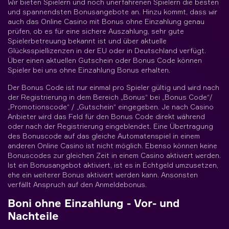
Wir bieten Spielern und noch unerfahrenen Spielern die besten
und spannendsten Bonusangebote an. Hinzu kommt, dass wir
auch das Online Casino mit Bonus ohne Einzahlung genau
prüfen, ob es für eine sichere Auszahlung, sehr gute
Spielerbetreuung bekannt ist und über aktuelle
Glücksspiellizenzen in der EU oder in Deutschland verfügt.
Über einen aktuellen Gutschein oder Bonus Code können
Spieler bei uns ohne Einzahlung Bonus erhalten.
Der Bonus Code ist nur einmal pro Spieler gültig und wird nach
der Registrierung in dem Bereich „Bonus“ bei „Bonus Code“/
„Promotionscode“ / „Gutschein“ eingegeben. Je nach Casino
Anbieter wird das Feld für den Bonus Code direkt während
oder nach der Registrierung eingeblendet. Eine Übertragung
des Bonuscode auf das gleiche Automatenspiel in einem
anderen Online Casino ist nicht möglich. Ebenso können keine
Bonuscodes zur gleichen Zeit in einem Casino aktiviert werden.
Ist ein Bonusangebot aktiviert, ist es in Echtgeld umzusetzen,
ehe ein weiterer Bonus aktiviert werden kann. Ansonsten
verfällt Anspruch auf den Anmeldebonus.
Boni ohne Einzahlung - Vor- und
Nachteile