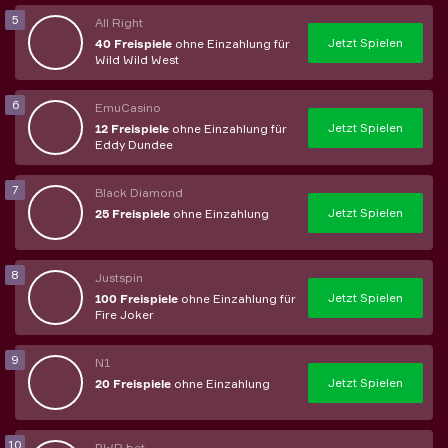
5
All Right
Jetzt Spielen
40 Freispiele
ohne Einzahlung für
Wild Wild West
6
EmuCasino
Jetzt Spielen
12 Freispiele
ohne Einzahlung für
Eddy Dundee
7
Black Diamond
Jetzt Spielen
25 Freispiele
ohne Einzahlung
8
Justspin
Jetzt Spielen
100 Freispiele
ohne Einzahlung für
Fire Joker
9
N1
Jetzt Spielen
20 Freispiele
ohne Einzahlung
10
PWR.bet