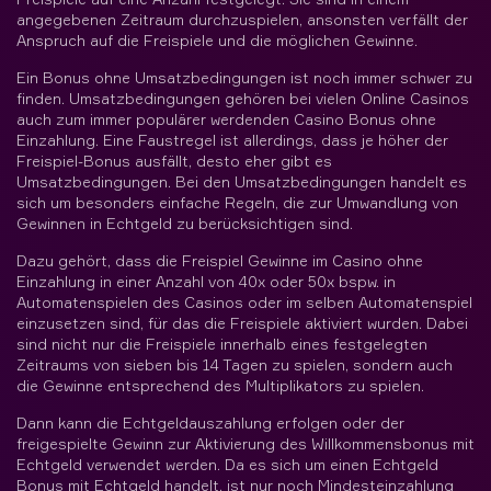
angegebenen Zeitraum durchzuspielen, ansonsten verfällt der
Anspruch auf die Freispiele und die möglichen Gewinne.
Ein Bonus ohne Umsatzbedingungen ist noch immer schwer zu
finden. Umsatzbedingungen gehören bei vielen Online Casinos
auch zum immer populärer werdenden Casino Bonus ohne
Einzahlung. Eine Faustregel ist allerdings, dass je höher der
Freispiel-Bonus ausfällt, desto eher gibt es
Umsatzbedingungen. Bei den Umsatzbedingungen handelt es
sich um besonders einfache Regeln, die zur Umwandlung von
Gewinnen in Echtgeld zu berücksichtigen sind.
Dazu gehört, dass die Freispiel Gewinne im Casino ohne
Einzahlung in einer Anzahl von 40x oder 50x bspw. in
Automatenspielen des Casinos oder im selben Automatenspiel
einzusetzen sind, für das die Freispiele aktiviert wurden. Dabei
sind nicht nur die Freispiele innerhalb eines festgelegten
Zeitraums von sieben bis 14 Tagen zu spielen, sondern auch
die Gewinne entsprechend des Multiplikators zu spielen.
Dann kann die Echtgeldauszahlung erfolgen oder der
freigespielte Gewinn zur Aktivierung des Willkommensbonus mit
Echtgeld verwendet werden. Da es sich um einen Echtgeld
Bonus mit Echtgeld handelt, ist nur noch Mindesteinzahlung