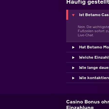
Häufig gestel
Ist Betamo Cas
Nein. Die wichtigs
Fußzeilen sofort z
Live-Chat.
Hat Betamo Mo
Welche Einzah
Wie lange daue
Wie kontaktie
Casino Bonus oh
Einzahlung