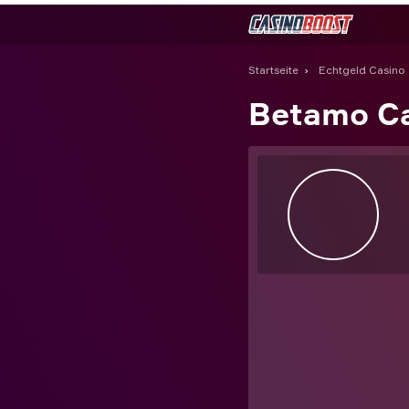
Startseite
›
Echtgeld Casino
Betamo C