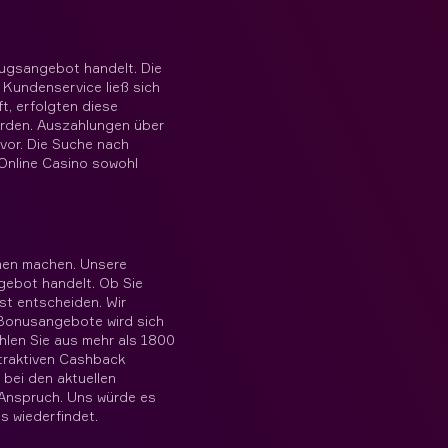
rugsangebot handelt. Die
Kundenservice ließ sich
t, erfolgten diese
rden. Auszahlungen über
 vor. Die Suche nach
 Online Casino sowohl
men machen. Unsere
gebot handelt. Ob Sie
st entscheiden. Wir
 Bonusangebote wird sich
len Sie aus mehr als 1800
ttraktiven Cashback
bei den aktuellen
 Anspruch. Uns würde es
s wiederfindet.