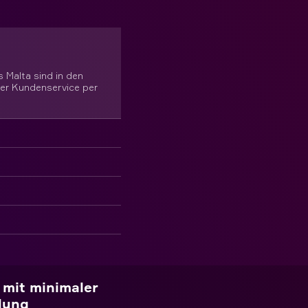
 Malta sind in den
her Kundenservice per
 mit minimaler
lung