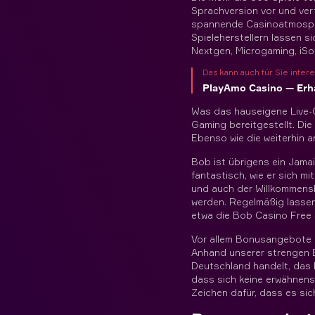
Sprachversion vor und verf
spannende Casinoatmosphä
Spieleherstellern lassen s
Nextgen, Microgaming, iS
Das kann auch für Sie intere
PlayAmo Casino — Erha
Was das hauseigene Live-Ca
Gaming bereitgestellt. Die
Ebenso wie die weiterhin a
Bob ist übrigens ein Jamai
fantastisch, wie er sich 
und auch der Willkommens
werden. Regelmäßig lasse
etwa die Bob Casino Free 
Vor allem Bonusangebote 
Anhand unserer strengen B
Deutschland handelt, das 
dass sich keine erwähnens
Zeichen dafür, dass es sic