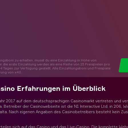
ngsboni zu erhalten, musst du eine Einzahlung in Höhe von
ür die erste Einzahlung werden als eine Reihe von 25 Freispielen pro
4 Tagen zur Verfügung gestellt. Alle Einzahlungsboni und Freispiele
rung von x40.
sino Erfahrungen im Überblick
ahr 2017 auf dem deutschsprachigen Casinomarkt vertreten und verf
a. Betreiber der Casinowebseite ist die N1 Interactive Ltd. in 206, W
, Malta. Nach eigenen Angaben des Casinobetreibers besteht kein 
rteilen sich auf das Casino und das Live-Casino. Die komplette Webs