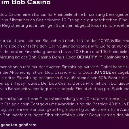
im Bob Casino
b Casino einen Bonus für Freispiele ohne Einzahlung bereitgestell
e auf Ihrem neuen Casinokonto 10 Freispiele gutgeschrieben. Eine E
ie Registrierung ist in wenigen Schritten abgeschlossen und endet m
gebraucht sind, können Sie sich als nächstes für den 100% Willkom
 Freispielen entscheiden. Der Neukundenbonus wird wie folgt auf di
ei der ersten Einzahlung werden bis zu 100 Euro und 100 Freispiele
ktivierung ist der Bob Casino Bonus Code
BEHAPPY
im Casinokonto
mmensbonus wird mit der zweiten Einzahlung aktiviert. Dabei handel
r die Aktivierung ist der Bob Casino Promo Code
JUNGLE
einzugeb
f die dritte Einzahlung bekommen Sie außerdem einen 50% Bonus bis
tenspiel Tipsy Tourist. Der Bob Casino Bonus wird mit dem Bonusc
ktiven Bonuszeitraums liegt der maximale Einsatzbetrag pro Spielrund
ommensbonus ist eine Mindesteinzahlung von 20 Euro erforderlich.
t Freispielen in Echtgeld umzuwandeln, sind die Beträge 40 Mal in 
 möglich mehrere Bonusangebote gleichzeitig zu aktivieren. Eine Au
en Bonusanforderungen führt ebenfalls zu einer Deaktivierung des ak
ngeboten gehören: