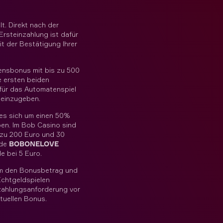
t. Direkt nach der
rsteinzahlung ist dafür
it der Bestätigung Ihrer
mensbonus mit bis zu 500
e ersten beiden
 für das Automatenspiel
 einzugeben.
t es sich um einen 50%
en. Im Bob Casino sind
 zu 200 Euro und 30
ode
BOBONELOVE
e bei 5 Euro.
 Um den Bonusbetrag und
Echtgeldspielen
szahlungsanforderung vor
tuellen Bonus.