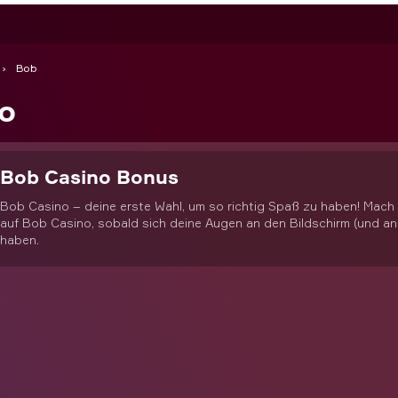
›
Bob
o
Bob Casino Bonus
Bob Casino – deine erste Wahl, um so richtig Spaß zu haben! Mach 
auf Bob Casino, sobald sich deine Augen an den Bildschirm (und an
haben.