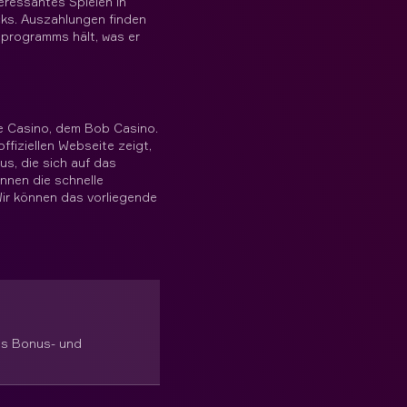
eressantes Spielen in
ks. Auszahlungen finden
sprogramms hält, was er
ne Casino, dem Bob Casino.
fiziellen Webseite zeigt,
s, die sich auf das
önnen die schnelle
ir können das vorliegende
res Bonus- und