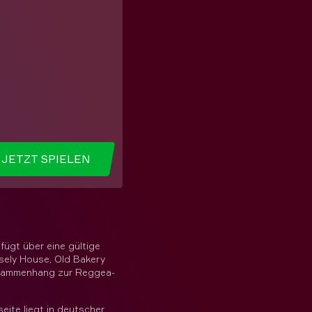
JETZT SPIELEN
ügt über eine gültige
isely House, Old Bakery
Zusammenhang zur Reggea-
eite liegt in deutscher