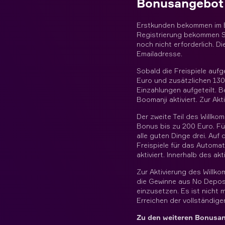
Bonusangebot 
Erstkunden bekommen im Bo
Registrierung bekommen Si
noch nicht erforderlich. D
Emailadresse.
Sobald die Freispiele auf
Euro und zusätzlichen 130
Einzahlungen aufgeteilt. B
Boomanji aktiviert. Zur A
Der zweite Teil des Willko
Bonus bis zu 200 Euro. Fü
alle guten Dinge drei. Au
Freispiele für das Automa
aktiviert. Innerhalb des a
Zur Aktivierung des Willk
die Gewinne aus No Deposi
einzusetzen. Es ist nicht
Erreichen der vollständig
Zu den weiteren Bonusa