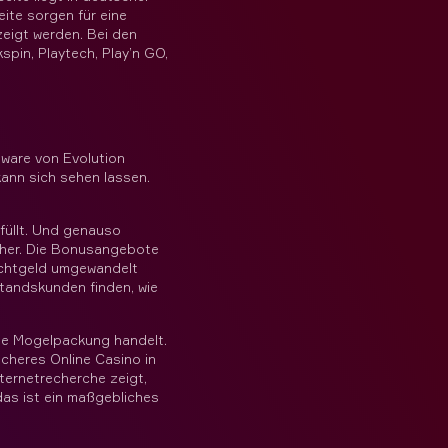
eite sorgen für eine
eigt werden. Bei den
spin, Playtech, Play’n GO,
tware von Evolution
kann sich sehen lassen.
rfüllt. Und genauso
daher. Die Bonusangebote
Echtgeld umgewandelt
tandskunden finden, wie
ne Mogelpackung handelt.
cheres Online Casino in
ternetrecherche zeigt,
as ist ein maßgebliches