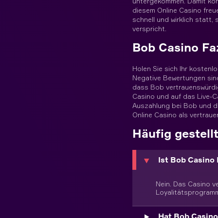
untergekommen. Damit könn
diesem Online Casino fre
schnell und wirklich statt
verspricht.
Bob Casino Fa
Holen Sie sich Ihr kosten
Negative Bewertungen sind
dass Bob vertrauenswürdig
Casino und auf das Live-Ca
Auszahlung bei Bob und d
Online Casino als vertrau
Häufig gestel
Ist Bob Casino
Nein. Das Casino ve
Loyalitätsprogramm
Hat Bob Casino