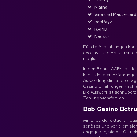
Klarna
Visa und Mastercard
ecoPayz
RAPID
Neosurf
Für die Auszahlungen könne
ecoPayz und Bank Transfer
möglich.
In den Bonus AGBs ist der
kann. Unseren Erfahrungen
Auszahlungslimits pro Tag
Casino Erfahrungen nach er
Die Auswahl ist sehr übe
Zahlungskomfort an.
Bob Casino Betr
Am Ende der aktuellen Cas
seriöses und vor allem si
angegeben, wie die Gültigk