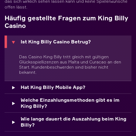
das sich wirklich sehen lassen kann und keine Spielerwünsche
offen lässt.
Häufig gestellte Fragen zum King Billy
Casino
Ist King Billy Casino Betrug?
Das Casino King Billy tritt gleich mit gültigen
Glücksspiellizenzen aus Malta und Curacao an den
Start. Kundenbeschwerden sind bisher nicht
bekannt.
Hat King Billy Mobile App?
Welche Einzahlungsmethoden gibt es im
King Billy?
Wie lange dauert die Auszahlung beim King
Billy?