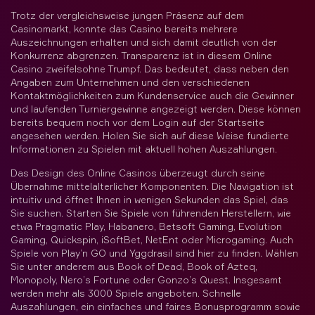
Trotz der vergleichsweise jungen Präsenz auf dem
Casinomarkt, konnte das Casino bereits mehrere
Auszeichnungen erhalten und sich damit deutlich von der
Konkurrenz abgrenzen. Transparenz ist in diesem Online
Casino zweifelsohne Trumpf. Das bedeutet, dass neben den
Angaben zum Unternehmen und den verschiedenen
Kontaktmöglichkeiten zum Kundenservice auch die Gewinner
und laufenden Turniergewinne angezeigt werden. Diese können
bereits bequem noch vor dem Login auf der Startseite
angesehen werden. Holen Sie sich auf diese Weise fundierte
Informationen zu Spielen mit aktuell hohen Auszahlungen.
Das Design des Online Casinos überzeugt durch seine
Übernahme mittelalterlicher Komponenten. Die Navigation ist
intuitiv und öffnet Ihnen in wenigen Sekunden das Spiel, das
Sie suchen. Starten Sie Spiele von führenden Herstellern, wie
etwa Pragmatic Play, Habanero, Betsoft Gaming, Evolution
Gaming, Quickspin, iSoftBet, NetEnt oder Microgaming. Auch
Spiele von Play’n GO und Yggdrasil sind hier zu finden. Wählen
Sie unter anderem aus Book of Dead, Book of Azteq,
Monopoly, Nero’s Fortune oder Gonzo’s Quest. Insgesamt
werden mehr als 3000 Spiele angeboten. Schnelle
Auszahlungen, ein einfaches und faires Bonusprogramm sowie