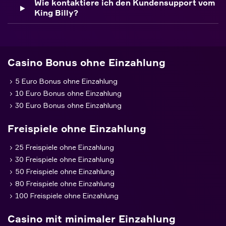
Wie kontaktiere ich den Kundensupport vom
King Billy?
Casino Bonus ohne Einzahlung
5 Euro Bonus ohne Einzahlung
10 Euro Bonus ohne Einzahlung
30 Euro Bonus ohne Einzahlung
Freispiele ohne Einzahlung
25 Freispiele ohne Einzahlung
30 Freispiele ohne Einzahlung
50 Freispiele ohne Einzahlung
80 Freispiele ohne Einzahlung
100 Freispiele ohne Einzahlung
Casino mit minimaler Einzahlung