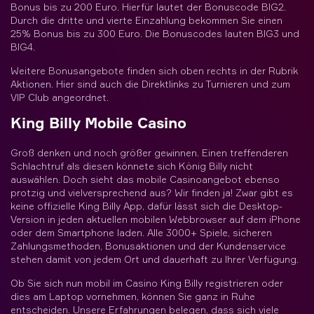
Bonus bis zu 200 Euro. Hierfür lautet der Bonuscode BIG2.
Durch die dritte und vierte Einzahlung bekommen Sie einen
25% Bonus bis zu 300 Euro. Die Bonuscodes lauten BIG3 und
BIG4.
Weitere Bonusangebote finden sich oben rechts in der Rubrik
Aktionen. Hier sind auch die Direktlinks zu Turnieren und zum
VIP Club angeordnet.
King Billy Mobile Casino
Groß denken und noch größer gewinnen. Einen treffenderen
Schlachtruf als diesen könnete sich König Billy nicht
auswählen. Doch sieht das mobile Casinoangebot ebenso
protzig und vielversprechend aus? Wir finden ja! Zwar gibt es
keine offizielle King Billy App, dafür lässt sich die Desktop-
Version in jeden aktuellen mobilen Webbrowser auf dem iPhone
oder dem Smartphone laden. Alle 3000+ Spiele, sicheren
Zahlungsmethoden, Bonusaktionen und der Kundenservice
stehen damit von jedem Ort und dauerhaft zu Ihrer Verfügung.
Ob Sie sich nun mobil im Casino King Billy registrieren oder
dies am Laptop vornehmen, können Sie ganz in Ruhe
entscheiden. Unsere Erfahrungen belegen, dass sich viele