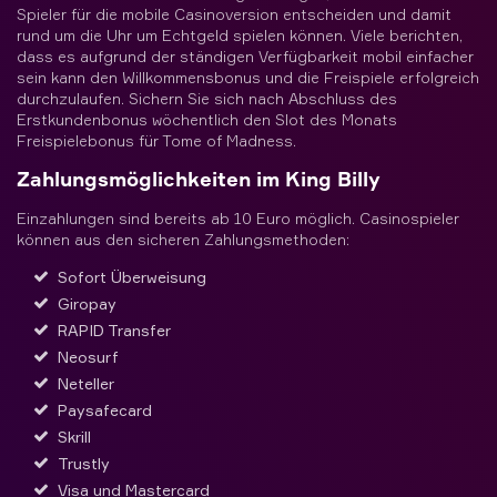
Spieler für die mobile Casinoversion entscheiden und damit
rund um die Uhr um Echtgeld spielen können. Viele berichten,
dass es aufgrund der ständigen Verfügbarkeit mobil einfacher
sein kann den Willkommensbonus und die Freispiele erfolgreich
durchzulaufen. Sichern Sie sich nach Abschluss des
Erstkundenbonus wöchentlich den Slot des Monats
Freispielebonus für Tome of Madness.
Zahlungsmöglichkeiten im King Billy
Einzahlungen sind bereits ab 10 Euro möglich. Casinospieler
können aus den sicheren Zahlungsmethoden:
Sofort Überweisung
Giropay
RAPID Transfer
Neosurf
Neteller
Paysafecard
Skrill
Trustly
Visa und Mastercard