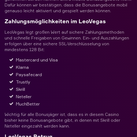
Dafür können wir bestätigen, dass die Bonusangebote mobil
genauso leicht aktiviert und gespielt werden können.
Zahlungsmöglichkeiten im LeoVegas
LeoVegas legt großen Wert auf sichere Zahlungsmethoden
und schnelle Freigaben von Gewinnen. Ein- und Auszahlungen
erfolgen über eine sichere SSL-Verschlüsselung von
mindestens 128 Bit:
Mastercard und Visa
Klarna
Paysafecard
Trustly
Skrill
Neteller
MuchBetter
Wichtig für alle Bonusjäger ist, dass es in diesem Casino
bisher keine Bonusangebote gibt, in denen mit Skrill oder
Neteller eingezahlt werden kann.
LeoVegas Betrug