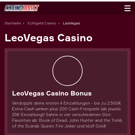
Startseite
›
Echtgeld Casino
›
LeoVegas
LeoVegas Casino
LeoVegas Casino Bonus
Verdopple deine ersten 4 Einzahlungen - bis zu 2.500€
Extra-Cash winken plus 200 Cash-Freispiele (ab jeweils
25€ Einzahlung)! Sahne in vier verschiedenen Slot-
Favoriten ab: Book of Dead, John Hunter and the Tomb
of the Scarab Queen, Fire Joker und Wolf Gold!