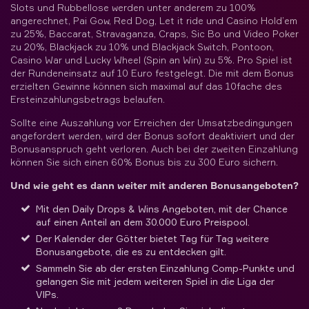
Slots und Rubbellose werden unter anderem zu 100%
angerechnet, Pai Gow, Red Dog, Let it ride und Casino Hold’em
zu 25%, Baccarat, Stravaganza, Craps, Sic Bo und Video Poker
zu 20%, Blackjack zu 10% und Blackjack Switch, Pontoon,
Casino War und Lucky Wheel (Spin an Win) zu 5%. Pro Spiel ist
der Rundeneinsatz auf 10 Euro festgelegt. Die mit dem Bonus
erzielten Gewinne können sich maximal auf das 10fache des
Ersteinzahlungsbetrags belaufen.
Sollte eine Auszahlung vor Erreichen der Umsatzbedingungen
angefordert werden, wird der Bonus sofort deaktiviert und der
Bonusanspruch geht verloren. Auch bei der zweiten Einzahlung
können Sie sich einen 60% Bonus bis zu 300 Euro sichern.
Und wie geht es dann weiter mit anderen Bonusangeboten?
Mit den Daily Drops & Wins Angeboten, mit der Chance
auf einen Anteil an dem 30.000 Euro Preispool.
Der Kalender der Götter bietet Tag für Tag weitere
Bonusangebote, die es zu entdecken gilt.
Sammeln Sie ab der ersten Einzahlung Comp-Punkte und
gelangen Sie mit jedem weiteren Spiel in die Liga der
VIPs.