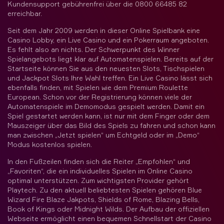
Kundensupport gebührenfrei über die 0800 66485 82
erreichbar.
Seit dem Jahr 2009 werden in dieser Online Spielbank eine
Casino Lobby, ein Live Casino und ein Pokerraum angeboten.
Es fehlt also an nichts. Der Schwerpunkt des Winner
Spielangebots liegt klar auf Automatenspielen. Bereits auf der
Startseite können Sie aus den neuesten Slots, Tischspielen
und Jackpot Slots Ihre Wahl treffen. Ein Live Casino lässt sich
ebenfalls finden, mit Spielen wie dem Premium Roulette
European. Schon vor der Registrierung können viele der
Automatenspiele im Demomodus gespielt werden. Damit ein
Spiel gestartet werden kann, ist nur mit dem Finger oder dem
Mauszeiger über das Bild des Spiels zu fahren und schon kann
man zwischen „Jetzt spielen“ um Echtgeld oder im „Demo“
Modus kostenlos spielen.
In den Fußzeilen finden sich die Reiter „Empfohlen“ und
„Favoriten“, die ein individuelles Spielen im Online Casino
optimal unterstützen. Zum wichtigsten Provider gehört
Playtech. Zu den aktuell beliebtesten Spielen gehören Blue
Wizard Fire Blaze Jakpots, Shields of Rome, Blazing Bells,
Book of Kings oder Midnight Wilds. Der Aufbau der offiziellen
Webseite ermöglicht einen bequemen Schnellstart der Casino