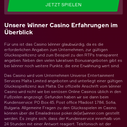
JETZT SPIELEN
Unsere Winner Casino Erfahrungen im
Überblick
Für uns ist das Casino Winner glaubwürdig, da es die
erforderlichen Angaben zum Unternehmen, zur gültigen
Glücksspiellizenz und zum Beispiel zu den RTPs transparent
angeben. Neben den vielen lukrativen Bonusangeboten gibt es
bei Winner noch weitere Punkte, die eine Erwähnung wert sind.
Das Casino wird vom Unternehmen Universe Entertainment
Services Malta Limited angeboten und unterliegt einer gültigen
Glücksspiellizenz aus Malta. Die offizielle Anschrift vom Winner
Casino wird nicht wie bei seriösen Online Casinos üblich in den
Fußzeilen angezeigt. Gefunden haben wir sie dann beim
Kundenservice: PO Box 45, Post office Mladost 1784, Sofia,
Bulgaria. Allgemeine Fragen zu den Glücksspielen im Casino
können über die Emailadresse poker.de[at]winner.com gestellt
werden. Es zeigte sich, dass der Kundenservice innerhalb von
24 Stunden mit einer Antwort reagiert. Telefonisch ist der