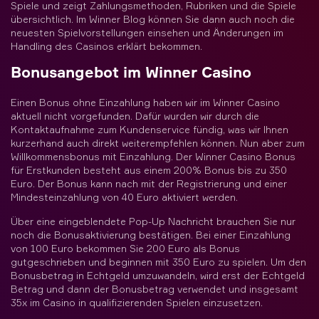
Spiele und zeigt Zahlungsmethoden, Rubriken und die Spiele
übersichtlich. Im Winner Blog können Sie dann auch noch die
neuesten Spielvorstellungen einsehen und Änderungen im
Handling des Casinos erklärt bekommen.
Bonusangebot im Winner Casino
Einen Bonus ohne Einzahlung haben wir im Winner Casino
aktuell nicht vorgefunden. Dafür wurden wir durch die
Kontaktaufnahme zum Kundenservice fündig, was wir Ihnen
kurzerhand auch direkt weiterempfehlen können. Nun aber zum
Willkommensbonus mit Einzahlung. Der Winner Casino Bonus
für Erstkunden besteht aus einem 200% Bonus bis zu 350
Euro. Der Bonus kann nach mit der Registrierung und einer
Mindesteinzahlung von 40 Euro aktiviert werden.
Über eine eingeblendete Pop-Up Nachricht brauchen Sie nur
noch die Bonusaktivierung bestätigen. Bei einer Einzahlung
von 100 Euro bekommen Sie 200 Euro als Bonus
gutgeschrieben und beginnen mit 350 Euro zu spielen. Um den
Bonusbetrag in Echtgeld umzuwandeln, wird erst der Echtgeld
Betrag und dann der Bonusbetrag verwendet und insgesamt
35x im Casino in qualifizierenden Spielen einzusetzen.