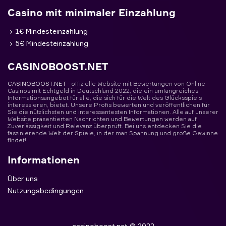
Casino mit minimaler Einzahlung
1€ Mindesteinzahlung
5€ Mindesteinzahlung
CASINOBOOST.NET
CASINOBOOST.NET
- offizielle Website mit Bewertungen von Online
Casinos mit Echtgeld in Deutschland 2022, die ein umfangreiches
Informationsangebot für alle, die sich für die Welt des Glücksspiels
interessieren, bietet. Unsere Profis bewerten und veröffentlichen für
Sie die nützlichsten und interessantesten Informationen. Alle auf unserer
Website präsentierten Nachrichten und Bewertungen werden auf
Zuverlässigkeit und Relevanz überprüft. Bei uns entdecken Sie die
faszinierende Welt der Spiele, in der man Spannung und große Gewinne
findet!
Informationen
Über uns
Nutzungsbedingungen
casinoboost.net
© 2022