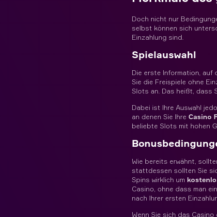
Doch nicht nur Bedingunge
selbst können sich unters
Einzahlung sind.
Spielauswahl
Die erste Information, auf 
Sie die Freispiele ohne Ei
Slots an. Das heißt, dass 
Dabei ist Ihre Auswahl je
an denen Sie Ihre
Casino F
beliebte Slots mit hohen 
Bonusbedingung
Wie bereits erwähnt, sollt
stattdessen sollten Sie s
Spins wirklich um
kostenlo
Casino, ohne dass man ein
nach Ihrer ersten Einzahlu
Wenn Sie sich das Casino e