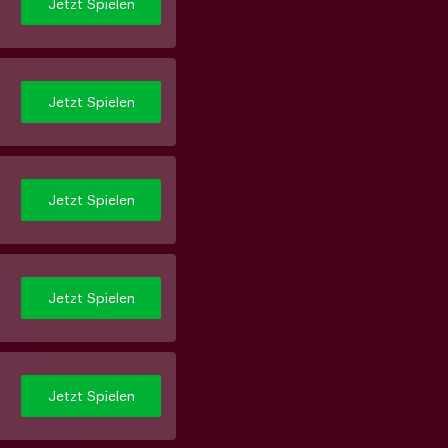
Jetzt Spielen
Jetzt Spielen
Jetzt Spielen
Jetzt Spielen
Jetzt Spielen