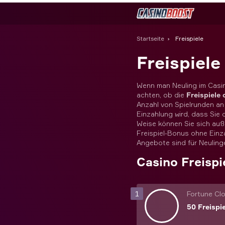
Startseite
›
Freispiele
Freispiel
Wenn man Neuling im Casino
achten, ob die
Freispiele
Anzahl von Spielrunden an e
Einzahlung wird, dass Sie 
Weise können Sie sich au
Freispiel-Bonus ohne Einz
Angebote sind für Neulinge 
Casino Freispi
1
Fortune Cl
50 Freispi