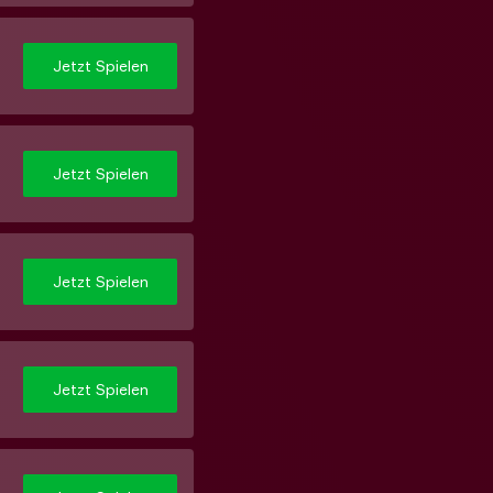
Jetzt Spielen
Jetzt Spielen
Jetzt Spielen
Jetzt Spielen