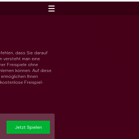
fehlen, dass Sie darauf
en versteht man eine
cher Freispiele ohne
nlernen können. Auf diese
 ermöglichen Ihnen
kostenlose Freispiel-
Jetzt Spielen