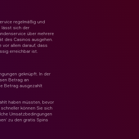
service regelmäßig und
 lässt sich der
undenservice über mehrere
tät des Casinos ausgehen.
 vor allem darauf, dass
ig erreichbar ist.
ngungen geknüpft. In der
ssen Betrag an
te Betrag ausgezahlt
zahlt haben müssten, bevor
schneller können Sie sich
 welche Umsatzbedingungen
nen‘ zu den gratis Spins