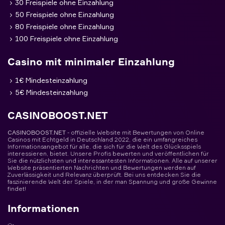
30 Freispiele ohne Einzahlung
50 Freispiele ohne Einzahlung
80 Freispiele ohne Einzahlung
100 Freispiele ohne Einzahlung
Casino mit minimaler Einzahlung
1€ Mindesteinzahlung
5€ Mindesteinzahlung
CASINOBOOST.NET
CASINOBOOST.NET
- offizielle Website mit Bewertungen von Online
Casinos mit Echtgeld in Deutschland 2022, die ein umfangreiches
Informationsangebot für alle, die sich für die Welt des Glücksspiels
interessieren, bietet. Unsere Profis bewerten und veröffentlichen für
Sie die nützlichsten und interessantesten Informationen. Alle auf unserer
Website präsentierten Nachrichten und Bewertungen werden auf
Zuverlässigkeit und Relevanz überprüft. Bei uns entdecken Sie die
faszinierende Welt der Spiele, in der man Spannung und große Gewinne
findet!
Informationen