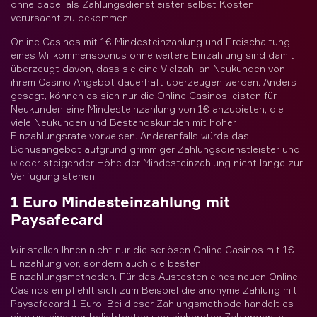
ohne dabei als Zahlungsdienstleister selbst Kosten
verursacht zu bekommen.
Online Casinos mit 1€ Mindesteinzahlung und Freischaltung
eines Willkommensbonus ohne weitere Einzahlung sind damit
überzeugt davon, dass sie eine Vielzahl an Neukunden von
ihrem Casino Angebot dauerhaft überzeugen werden. Anders
gesagt, können es sich nur die Online Casinos leisten für
Neukunden eine Mindesteinzahlung von 1€ anzubieten, die
viele Neukunden und Bestandskunden mit hoher
Einzahlungsrate vorweisen. Anderenfalls würde das
Bonusangebot aufgrund grimmiger Zahlungsdienstleister und
wieder steigender Höhe der Mindesteinzahlung nicht lange zur
Verfügung stehen.
1 Euro Mindesteinzahlung mit
Paysafecard
Wir stellen Ihnen nicht nur die seriösen Online Casinos mit 1€
Einzahlung vor, sondern auch die besten
Einzahlungsmethoden. Für das Austesten eines neuen Online
Casinos empfiehlt sich zum Beispiel die anonyme Zahlung mit
Paysafecard 1 Euro. Bei dieser Zahlungsmethode handelt es
sich um eine der beliebtesten und sichersten Zahlungen in