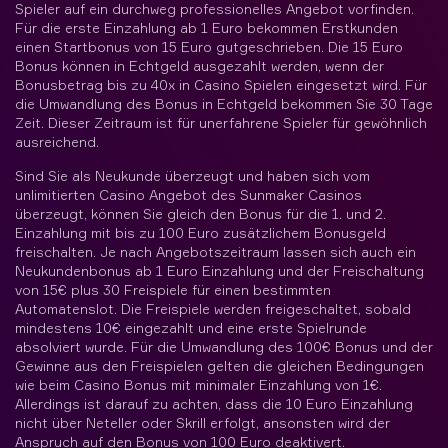
Spieler auf ein durchweg professionelles Angebot vorfinden.
Für die erste Einzahlung ab 1 Euro bekommen Erstkunden
einen Startbonus von 15 Euro gutgeschrieben. Die 15 Euro
Bonus können in Echtgeld ausgezahlt werden, wenn der
Bonusbetrag bis zu 40x in Casino Spielen eingesetzt wird. Für
die Umwandlung des Bonus in Echtgeld bekommen Sie 30 Tage
Zeit. Dieser Zeitraum ist für unerfahrene Spieler für gewöhnlich
ausreichend.
Sind Sie als Neukunde überzeugt und haben sich vom
unlimitierten Casino Angebot des Sunmaker Casinos
überzeugt, können Sie gleich den Bonus für die 1. und 2.
Einzahlung mit bis zu 100 Euro zusätzlichem Bonusgeld
freischalten. Je nach Angebotszeitraum lassen sich auch ein
Neukundenbonus ab 1 Euro Einzahlung und der Freischaltung
von 15€ plus 30 Freispiele für einen bestimmten
Automatenslot. Die Freispiele werden freigeschaltet, sobald
mindestens 10€ eingezahlt und eine erste Spielrunde
absolviert wurde. Für die Umwandlung des 100€ Bonus und der
Gewinne aus den Freispielen gelten die gleichen Bedingungen
wie beim Casino Bonus mit minimaler Einzahlung von 1€.
Allerdings ist darauf zu achten, dass die 10 Euro Einzahlung
nicht über Neteller oder Skrill erfolgt, ansonsten wird der
Anspruch auf den Bonus von 100 Euro deaktivert.