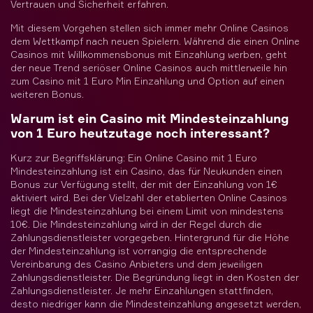
Vertrauen und Sicherheit erfahren.
Mit diesem Vorgehen stellen sich immer mehr Online Casinos
dem Wettkampf nach neuen Spielern. Während die einen Online
Casinos mit Willkommensbonus mit Einzahlung werben, geht
der neue Trend seriöser Online Casinos auch mittlerweile hin
zum Casino mit 1 Euro Min Einzahlung und Option auf einen
weiteren Bonus.
Warum ist ein Casino mit Mindesteinzahlung
von 1 Euro heutzutage noch interessant?
Kurz zur Begriffsklärung: Ein Online Casino mit 1 Euro
Mindesteinzahlung ist ein Casino, das für Neukunden einen
Bonus zur Verfügung stellt, der mit der Einzahlung von 1€
aktiviert wird. Bei der Vielzahl der etablierten Online Casinos
liegt die Mindesteinzahlung bei einem Limit von mindestens
10€. Die Mindesteinzahlung wird in der Regel durch die
Zahlungsdienstleister vorgegeben. Hintergrund für die Höhe
der Mindesteinzahlung ist vorrangig die entsprechende
Vereinbarung des Casino Anbieters und dem jeweiligen
Zahlungsdienstleister. Die Begründung liegt in den Kosten der
Zahlungsdienstleister. Je mehr Einzahlungen stattfinden,
desto niedriger kann die Mindesteinzahlung angesetzt werden,