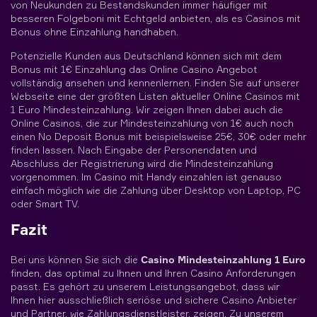
von Neukunden zu Bestandskunden immer häufiger mit
besseren Folgeboni mit Echtgeld anbieten, als es Casinos mit
Bonus ohne Einzahlung handhaben.
Potenzielle Kunden aus Deutschland können sich mit dem
Bonus mit 1€ Einzahlung das Online Casino Angebot
vollständig ansehen und kennenlernen. Finden Sie auf unserer
Webseite eine der größten Listen aktueller Online Casinos mit
1 Euro Mindesteinzahlung. Wir zeigen Ihnen dabei auch die
Online Casinos, die zur Mindesteinzahlung von 1€ auch noch
einen No Deposit Bonus mit beispielsweise 25€, 30€ oder mehr
finden lassen. Nach Eingabe der Personendaten und
Abschluss der Registrierung wird die Mindesteinzahlung
vorgenommen. Im Casino mit Handy einzahlen ist genauso
einfach möglich wie die Zahlung über Desktop von Laptop, PC
oder Smart TV.
Fazit
Bei uns können Sie sich die
Casino Mindesteinzahlung 1 Euro
finden, das optimal zu Ihnen und Ihren Casino Anforderungen
passt. Es gehört zu unserem Leistungsangebot, dass wir
Ihnen hier ausschließlich seriöse und sichere Casino Anbieter
und Partner, wie Zahlungsdienstleister, zeigen. Zu unserem